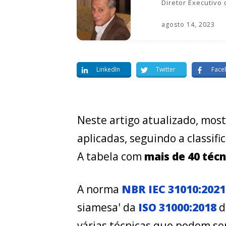
Diretor Executivo
agosto 14, 2023
LinkedIn
Twitter
Face
Neste artigo atualizado, mos
aplicadas, seguindo a classif
A tabela com
mais de 40 técn
A norma
NBR IEC 31010:2021
siamesa' da
ISO 31000:2018
d
várias técnicas que podem se