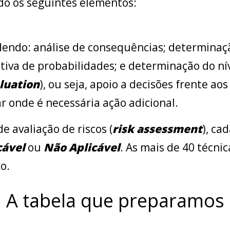
ndo os seguintes elementos:
dendo: análise de consequências; determinaçã
iva de probabilidades; e determinação do nív
aluation
), ou seja, apoio a decisões frente aos 
r onde é necessária ação adicional.
e avaliação de riscos (
risk assessment
), ca
cável
ou
Não Aplicável
. As mais de 40 técn
o.
A tabela que preparamos