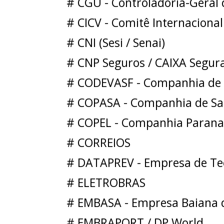
# CGU - Controladoria-Geral
# CICV - Comitê Internaciona
# CNI (Sesi / Senai)
# CNP Seguros / CAIXA Segur
# CODEVASF - Companhia de D
# COPASA - Companhia de Sa
# COPEL - Companhia Parana
# CORREIOS
# DATAPREV - Empresa de Tec
# ELETROBRAS
# EMBASA - Empresa Baiana 
# EMBRAPORT / DP World