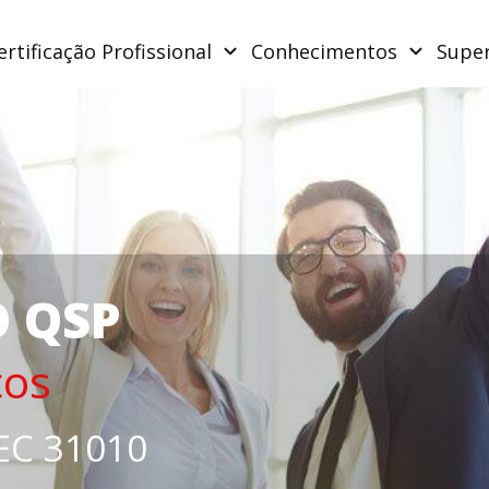
ertificação Profissional
Conhecimentos
Supe
O QSP
cos
IEC 31010