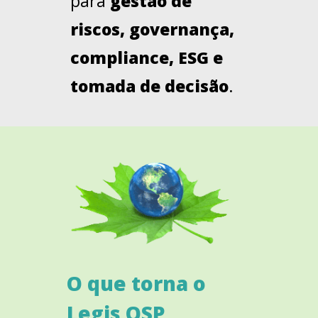
para
gestão de
riscos, governança,
compliance, ESG e
tomada de decisão
.
O que torna o
Legis QSP