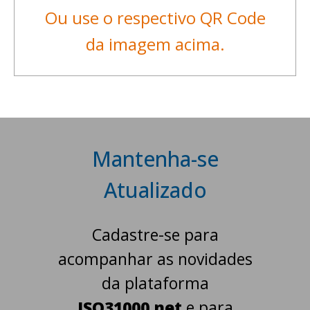
Ou use o respectivo QR Code
da imagem acima.
Mantenha-se
Atualizado
Cadastre-se para
acompanhar as novidades
da
plataforma
ISO31000.net
e para