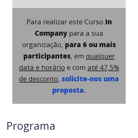
Para realizar este Curso
In
Company
para a sua
organização,
para 6 ou mais
participantes
, em
qualquer
data e horário
e com
até 47,5%
de desconto
,
solicite-nos uma
proposta
.
Programa